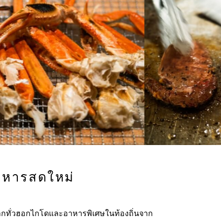
อาหารสดใหม่
จากทั่วฮอกไกโดและอาหารพิเศษในท้องถิ่นจาก