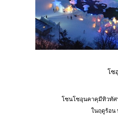
โซอ
โซนโซอุนคาคุมีทิวทัศน์
ในฤดูร้อน