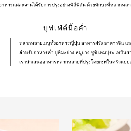
 อาหารแต่ละจานได้รับการปรุงอย่างพิถีพิถัน ด้วยทักษะที่หลากห
บุฟเฟ่ต์มื้อค่ำ
หลากหลายเมนูทั้งอาหารญี่ปุ่น อาหารฝรั่ง อาหารจีน 
สำหรับอาหารค่ำ ปูหิมะย่าง หมูย่าง ซูชิ เทมปุระ เทปันย
เรานำเสนออาหารหลากหลายที่ปรุงโดยเชฟในครัวแบบเ