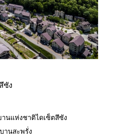
ึซัง
ทยานแห่งชาติไดเซ็ตสึซัง
บานสะพรั่ง