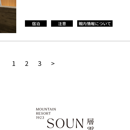
宿泊
注意
館内情報について
1
2
3
>