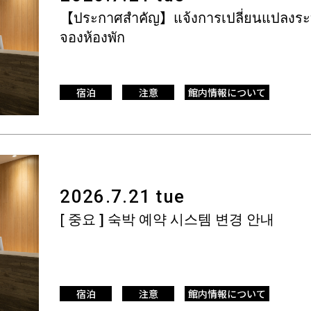
【ประกาศสำคัญ】แจ้งการเปลี่ยนแปลงร
จองห้องพัก
宿泊
注意
館内情報について
2026.7.21 tue
[ 중요 ] 숙박 예약 시스템 변경 안내
宿泊
注意
館内情報について