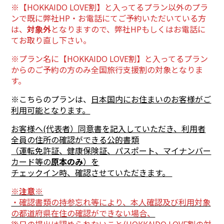
※【HOKKAIDO LOVE割】と入ってるプラン以外のプラ
ンで既に弊社HP・お電話にてご予約いただいている方
は、
対
象外
となりますので、弊社HPもしくはお電話に
てお取り直し下さい。
※プラン名に【HOKKAIDO LOVE割】と入ってるプラン
からのご予約の方のみ全国旅行支援割の対象となりま
す。
※こちらのプランは、
日本国内にお住まいのお客様がご
利用可能となります。
お客様へ(代表者）同意書を記入していただき、利用者
全員の住所の確認ができる公的書類
（運転免許証、健康保険証、パスポート、マイナンバー
カード等の
原本のみ
）を
チェックイン時、確認させていただきます。
※注意※
・確認書類の持参忘れ等により、本人確認及び利用対象
の都道府県在住の確認ができない場合、