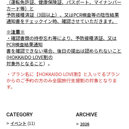
（運転免許証、健康保険証、パスポート、マイナンバー
カード等）と
予防接種済証（3回以上）、又はPCR検査等の陰性結果
通知書をチェックイン時、確認させていただきます。
※注意※
・確認書類の持参忘れ等により、予防接種済証、又は
PCR検査結果通知
書を確認できない場合、後日の提出は認められないこと
(HOKKAIDO LOVE割の
対象外となること
）。
・プラン名に【HOKKAIDO LOVE割】と入ってるプラン
からのご予約の方のみ全国旅行支援割の対象となりま
す。
CATEGORY
ARCHIVE
イベント
(11)
2026